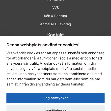
VVS
Kök & Badrum
Anmäl ROT-avdrag
Kontakt
Telefon:
018-50 20 36
Denna webbplats använder cookies!
Mail:
info@tunaror.se
Vi använder
cookies
för att anpassa innehåll och annonser,
för att tillhandahålla funktioner i sociala medier och för att
Adress:
Hållnäsgatan 7 752 28 Uppsala
analysera vår trafik. Vi delar också information om din
Öppettider: Vardagar 07.00-16.00
användning av vår webbplats med våra sociala medier,
reklam- och analyspartners som kan kombinera den med
Instagram
Facebook
annan information som du har gett dem eller som de har
samlat in från din användning av deras tjänster.
Jag samtycker
© Copyright 2026 Fålhagens Tuna Rör & Värme Aktiebolag |
Inställningar